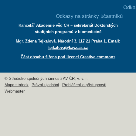
Odka
Odkazy na stránky účastníků
Kancelář Akademie věd ČR – sekretariát Doktorských
studijních programů v biomedicíně
Mgr. Zdena Tejkalová, Národní 3, 117 21 Praha 1, Email:
tejkalova@kav.cas.cz
Část obsahu šířena pod licencí Creative commons
© Středisko společných činností AV ČR, v. v. i.
Mapa stránek
Právní ujednání
Prohlášení o přístupnosti
Webmaster