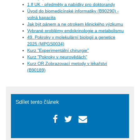
1.lf UK - předměty a nabídky pro doktorandy
Úvod do biomedicínské informatiky (B90290) -
volná kapacita
Jak být pánem a ne otrokem klinického výzkumu
Vybrané problémy endokrinologie a metabolismu
49. Pokroky v molekulární biologii a genetice
2025 (MPGS0034)
Kurz "Experimentální chirurgie"
Kurz "Pokroky v neurovědách"
Kurz OR Zobrazovací metody v lékařství
(B90189)
Sdílet tento článek