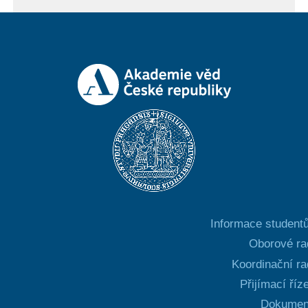
Informace student
Oborové ra
Koordinační r
Přijímací říz
Dokumen